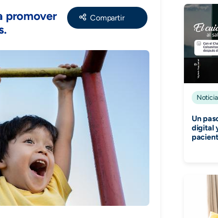
Share
ra promover
s.
Noticia
Un paso
digital
pacient