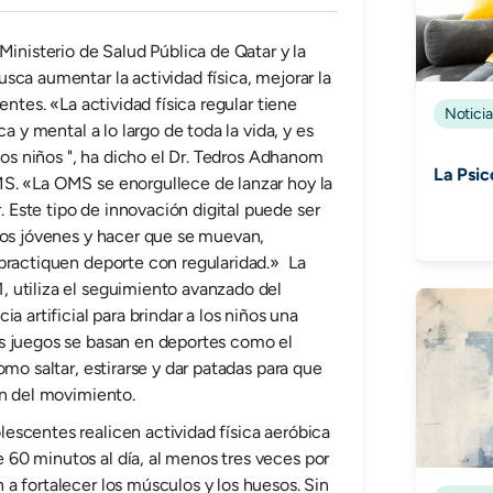
Ministerio de Salud Pública de Qatar y la
sca aumentar la actividad física, mejorar la
entes. «La actividad física regular tiene
Noticia
ca y mental a lo largo de toda la vida, y es
 los niños ", ha dicho el Dr. Tedros Adhanom
La Psic
S. «La OMS se enorgullece de lanzar hoy la
Este tipo de innovación digital puede ser
los jóvenes y hacer que se muevan,
 practiquen deporte con regularidad.» La
 utiliza el seguimiento avanzado del
a artificial para brindar a los niños una
s juegos se basan en deportes como el
omo saltar, estirarse y dar patadas para que
en del movimiento.
escentes realicen actividad física aeróbica
60 minutos al día, al menos tres veces por
a fortalecer los músculos y los huesos. Sin