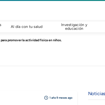
s
Investigación y
Al día con tu salud
educación
 para promover la actividad física en niños.
Noticia
1 año 9 meses ago