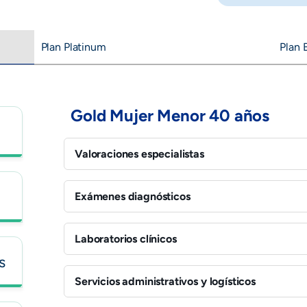
Plan Platinum
Plan 
Gold Mujer Menor 40 años
Valoraciones especialistas
Medicina interna / Médico familiar
Exámenes diagnósticos
Gastroenterología
Oftalmología
Ecografía abdominal total
Laboratorios clínicos
Ginecología
Radiografía de tórax
s
Nutrición
Endoscopia vías digestivas altas
Cuadro hemático tipo IV
Dermatología
Servicios administrativos y logísticos
Electrocardiograma de alta definición
Glicemia
Psicología
Audiometría