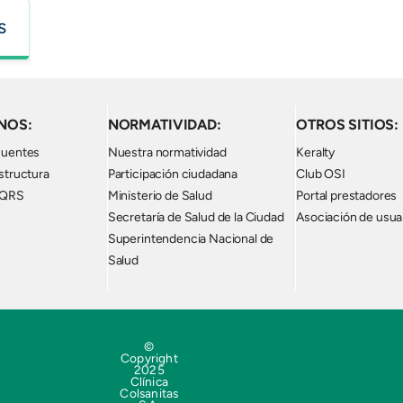
Creatinina
Desayuno
Control Medicina interna / Médico Familiar
Espirometría de acuerdo a criterio médico
s
Ácido úrico
Almuerzo
Colesterol total
Bebidas
HDL
Parqueadero
LDL
NOS:
NORMATIVIDAD:
Triglicéridos
OTROS SITIOS:
TGP
cuentes
Nuestra normatividad
Keralty
TGO
structura
Participación ciudadana
Club OSI
PQRS
Ministerio de Salud
Portal prestadores
TSH
Secretaría de Salud de la Ciudad
Asociación de usua
Parcial de orina
Superintendencia Nacional de
Citología Vaginal
Salud
Sangre oculta en heces
VDRL
Coprológico
Hemoglobina glicosilada
©
Copyright
VIH
2025
Clínica
Bilirrubina total y directa
Colsanitas