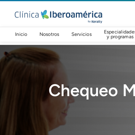
Pasar al contenido principal
Navegación principal
Especialidade
Inicio
Nosotros
Servicios
y programas
Imagen
Chequeo Mé