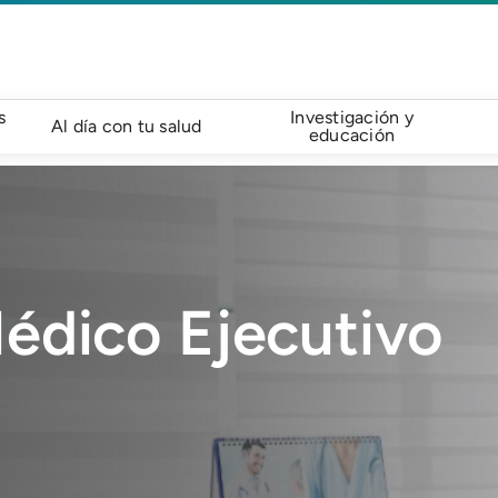
s
Investigación y
Al día con tu salud
educación
dico Ejecutivo