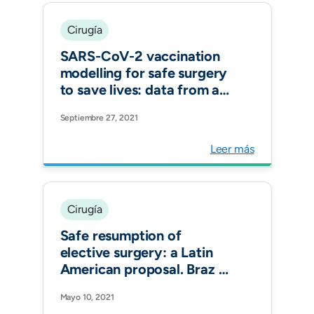
Cirugía
SARS-CoV-2 vaccination
modelling for safe surgery
to save lives: data from an
international prospective
Septiembre 27, 2021
cohort study Br J Surg.
Leer más
Cirugía
Safe resumption of
elective surgery: a Latin
American proposal. Braz J
Anesthesiol.
Mayo 10, 2021