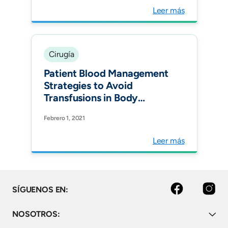
Leer más
Cirugía
Patient Blood Management
Strategies to Avoid
Transfusions in Body
Contouring Operations:
Febrero 1, 2021
Controlled Clinical Trial.
Plast Reconstr Surg. 2021
Leer más
Facebook
Instagram
SÍGUENOS EN:
NOSOTROS: