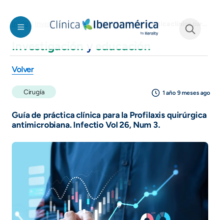
Pasar al contenido principal
Guía de práctica clínica para la Profilaxis quirúrgica antimicrobiana. Infectio Vol 26, Num 3.
Inicio
Investigación y educación
Investigación
y
educación
See form
Volver
Cirugía
1 año 9 meses ago
Guía de práctica clínica para la Profilaxis quirúrgica
antimicrobiana. Infectio Vol 26, Num 3.