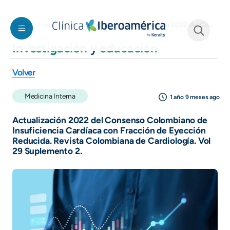
Pasar al contenido principal
Actualización 2022 del Consenso Colombiano de Insuficiencia Cardíaca con Fracción de Eyección Reducida. Revista Colombiana de Cardiología. Vol 29 Suplemento 2.
Inicio
Investigación y educación
Investigación
y
educación
See form
Volver
Medicina Interna
1 año 9 meses ago
Actualización 2022 del Consenso Colombiano de
Insuficiencia Cardíaca con Fracción de Eyección
Reducida. Revista Colombiana de Cardiología. Vol
29 Suplemento 2.