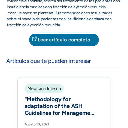
evidencia disponible, acerca del tratamiento de los pacientes con
insuficiencia cardíaca con fracción de eyección reducida.
conclusiones: se plantean 11 recomendaciones actualizadas
sobre el manejo de pacientes con insuficiencia cardíaca con
fracción de eyección reducida
Leer artículo completo
Artículos que te pueden interesar
Medicina Interna
"Methodology for
adaptation of the ASH
Guidelines for Management
of Venous
Agosto 10, 2021
Thromboembolism for the