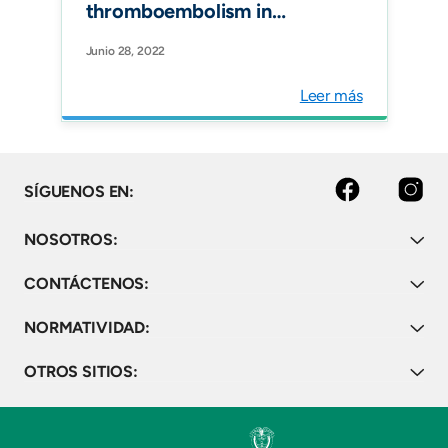
thromboembolism in
surgical and medical
Junio 28, 2022
patients and long-distance
travelers in Latin America.
Leer más
Blood Adv.
Facebook
Instagram
SÍGUENOS EN:
NOSOTROS:
CONTÁCTENOS:
NORMATIVIDAD:
OTROS SITIOS: