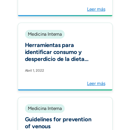
Latin American context.
Leer más
Blood Adv. "
Medicina Interna
Herramientas para
identificar consumo y
desperdicio de la dieta
hospitalaria. Revisión
Abril 1, 2022
Sistemática. Rev. chil.
nutr.vol.49 no.2 Santiago
Leer más
Medicina Interna
Guidelines for prevention
of venous