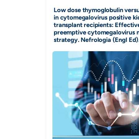
+
Low dose thymoglobulin versu
/".
in cytomegalovirus positive k
This
transplant recipients: Effectiv
shortcut
preemptive cytomegalovirus 
activates
strategy. Nefrologia (Engl Ed)
the
screen
reader
to
help
you
navigate
and
interact
with
the
content.