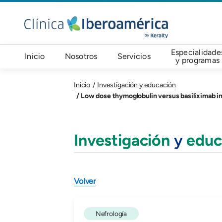
Welcome
Pasar al contenido principal
to
All
in
Navegación principal
Especialidade
One
Inicio
Nosotros
Servicios
y programas
Accessibility
screen
Inicio
Investigación y educación
reader.
Low dose thymoglobulin versus basiliximab in cytome
To
start
the
Investigación
y
educ
All
in
One
Accessibility
Volver
screen
reader,
press
Nefrología
"Ctrl