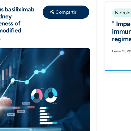
Share
s basiliximab
Nefrolo
idney
eness of
" Impa
modified
immun
.
regim
mortal
Enero 19, 2
transp
Analys
Colom
transp
regist
(Engl E