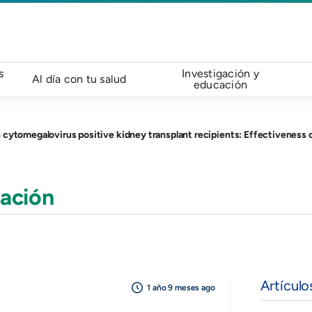
s
Investigación y
Al día con tu salud
educación
galovirus positive kidney transplant recipients: Effectiveness of preemptive cyto
ación
Artículo
1 año 9 meses ago