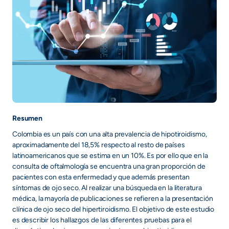
+
/".
This
shortcut
activates
the
screen
reader
to
Resumen
help
you
Colombia es un país con una alta prevalencia de hipotiroidismo,
navigate
aproximadamente del 18,5% respecto al resto de países
latinoamericanos que se estima en un 10%. Es por ello que en la
and
consulta de oftalmología se encuentra una gran proporción de
interact
pacientes con esta enfermedad y que además presentan
with
síntomas de ojo seco. Al realizar una búsqueda en la literatura
the
médica, la mayoría de publicaciones se refieren a la presentación
content.
clínica de ojo seco del hipertiroidismo. El objetivo de este estudio
es describir los hallazgos de las diferentes pruebas para el