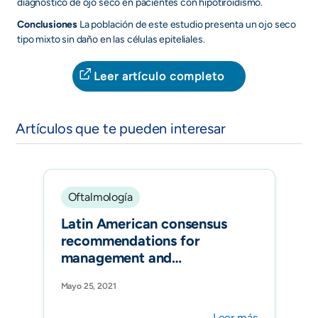
diagnóstico de ojo seco en pacientes con hipotiroidismo.
Conclusiones
La población de este estudio presenta un ojo seco
tipo mixto sin daño en las células epiteliales.
Leer artículo completo
Artículos que te pueden interesar
Oftalmología
Latin American consensus
recommendations for
management and
treatment of neuromyelitis
Mayo 25, 2021
optica spectrum disorders
in clinical practice[Mult
Leer más