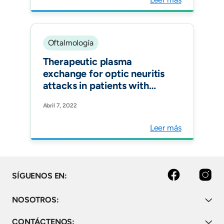
Scler Relat Disord.
Oftalmología
Therapeutic plasma
exchange for optic neuritis
attacks in patients with
neuromyelitis optica
Abril 7, 2022
spectrum disorders. Ther
Apher Dial. 2022
Leer más
Facebook
Instagram
SÍGUENOS EN:
NOSOTROS:
CONTÁCTENOS: