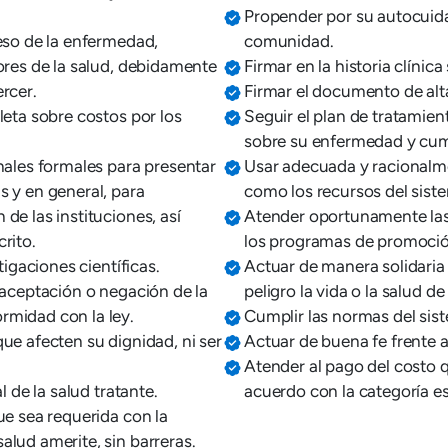
Propender por su autocuidad
ceso de la enfermedad,
comunidad.
ores de la salud, debidamente
Firmar en la historia clínic
rcer.
Firmar el documento de alta
leta sobre costos por los
Seguir el plan de tratamien
sobre su enfermedad y cump
nales formales para presentar
Usar adecuada y racionalme
s y en general, para
como los recursos del sist
de las instituciones, así
Atender oportunamente la
rito.
los programas de promoció
tigaciones científicas.
Actuar de manera solidaria
 aceptación o negación de la
peligro la vida o la salud de
rmidad con la ley.
Cumplir las normas del sis
ue afecten su dignidad, ni ser
Actuar de buena fe frente a
Atender al pago del costo 
l de la salud tratante.
acuerdo con la categoría es
ue sea requerida con la
Imagen
lud amerite, sin barreras.