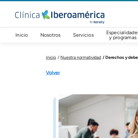
Pasar al contenido principal
Navegación principal
Especialidade
Inicio
Nosotros
Servicios
y programas
Derechos y debe
Inicio
Nuestra normatividad
Componente base
Volver
Imagen