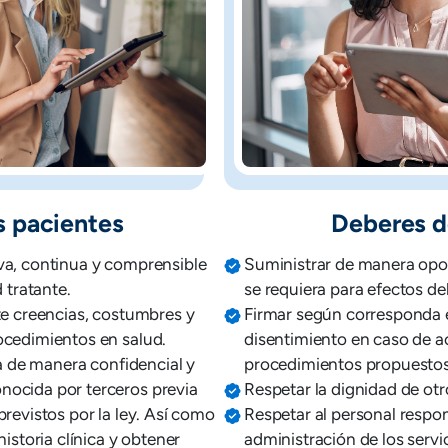
s pacientes
Deberes d
va, continua y comprensible
Suministrar de manera opor
 tratante.
se requiera para efectos del
te creencias, costumbres y
Firmar según corresponda 
ocedimientos en salud.
disentimiento en caso de a
da de manera confidencial y
procedimientos propuestos
nocida por terceros previa
Respetar la dignidad de otr
previstos por la ley. Así como
Respetar al personal respon
historia clínica y obtener
administración de los servi