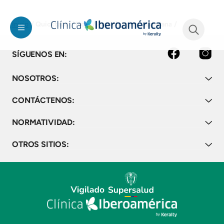
Pasar al contenido principal
Quicktabs
Nojs
Participacion ciudadana
Inicio
See form
Facebook
Instagram
SÍGUENOS EN:
NOSOTROS:
CONTÁCTENOS:
NORMATIVIDAD:
OTROS SITIOS: