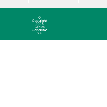
©
Copyright
2025
Clínica
Colsanitas
S.A.