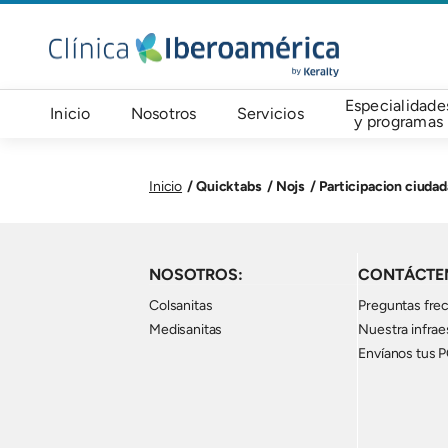
Pasar al contenido principal
Navegación principal
Especialidade
Inicio
Nosotros
Servicios
y programas
Quicktabs
Nojs
Participacion ciuda
Inicio
NOSOTROS:
CONTÁCTE
Colsanitas
Preguntas fre
Medisanitas
Nuestra infrae
Envíanos tus 