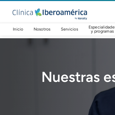
Pasar al contenido principal
Navegación principal
Especialidade
Inicio
Nosotros
Servicios
y programas
Imagen
Nuestras e