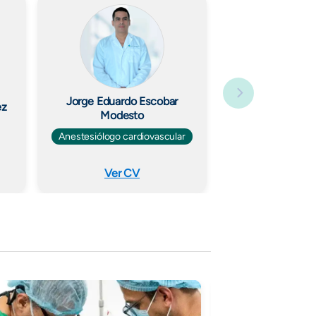
Jorge Eduardo Escobar
ez
Modesto
Anestesiólogo cardiovascular
Ver CV