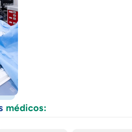
os
médicos: