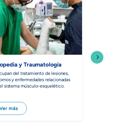
opedia y Traumatología
Cirugía Gener
cupan del tratamiento de lesiones,
Técnicas quirúrgica
tornos y enfermedades relacionadas
enfermedades, les
el sistema músculo-esquelético.
Ver más
Ver más