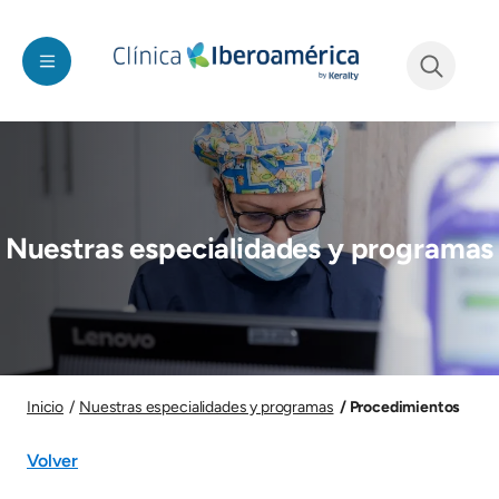
Pasar al contenido principal
See form
Imagen
Nuestras especialidades y programas
Imagen
Procedimientos
Inicio
Nuestras especialidades y programas
Volver