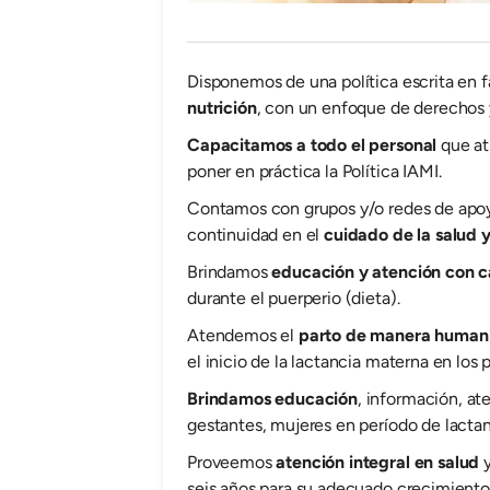
Disponemos de una política escrita en f
nutrición
, con un enfoque de derechos y
Capacitamos a todo el personal
que at
poner en práctica la Política IAMI.
Contamos con grupos y/o redes de apoyo 
continuidad en el
cuidado de la salud y
Brindamos
educación y atención con 
durante el puerperio (dieta).
Atendemos el
parto de manera human
el inicio de la lactancia materna en los 
Brindamos educación
, información, at
gestantes, mujeres en período de lactanc
Proveemos
atención integral en salud
y
seis años para su adecuado crecimiento 