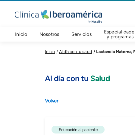
Welcome
Pasar al contenido principal
to
All
in
Navegación principal
Especialidade
One
Inicio
Nosotros
Servicios
y programas
Accessibility
screen
Lactancia Materna, Po
Inicio
Al día con tu salud
reader.
To
start
the
Al día con tu
Salud
All
in
One
Volver
Accessibility
screen
reader,
press
Educación al paciente
"Ctrl