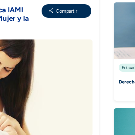
Share
ca IAMI
ujer y la
Educac
Derech