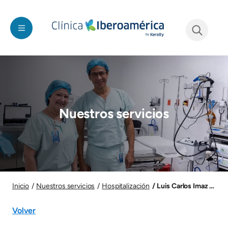
Pasar al contenido principal
See form
Imagen
Nuestros servicios
Imagen
Luis Carlos Imaz Nava
Inicio
Nuestros servicios
Hospitalización
Volver